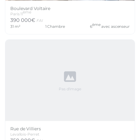
Boulevard Voltaire
ème
Paris
11
390 000
€
FAI
ème
31
m²
1
Chambre
6
avec ascenseur
Pas d'image
Rue de Villiers
Levallois-Perret