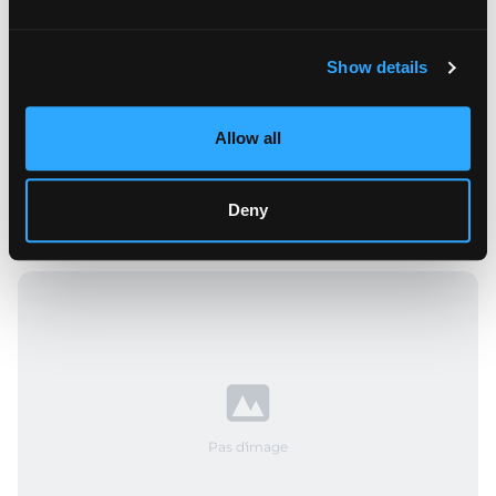
Show details
Allow all
Rue Michel le Comte
ème
Paris
3
696 000
€
FAI
Deny
er
58
m²
1
Chambre
1
sans ascenseur
Pas d'image