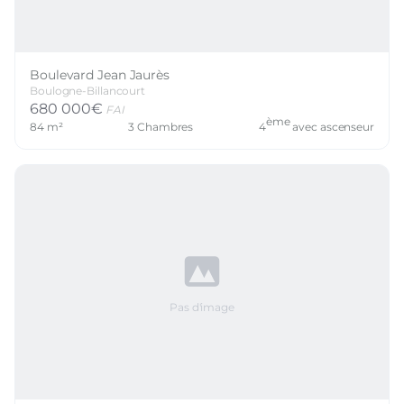
Boulevard Jean Jaurès
Boulogne-Billancourt
680 000
€
FAI
ème
84
m²
3
Chambres
4
avec ascenseur
Pas d'image