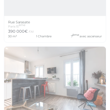
Rue Sarasate
ème
Paris
15
390 000
€
FAI
ème
30
m²
1
Chambre
7
avec ascenseur