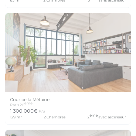
83
m²
2
Chambres
3
sans ascenseur
Cour de la Métairie
ème
Paris
20
1 300 000
€
FAI
ème
129
m²
2
Chambres
2
avec ascenseur