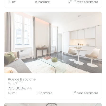
ème
50
m²
1
Chambre
3
avec ascenseur
Rue de Babylone
ème
Paris
7
795 000
€
FAI
er
40
m²
1
Chambre
1
sans ascenseur