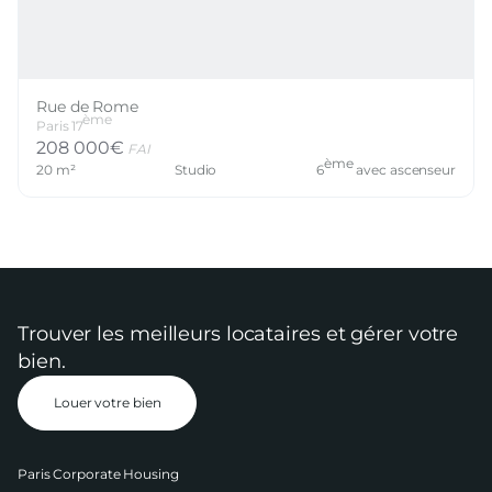
Rue de Rome
ème
Paris
17
208 000
€
FAI
ème
20
m²
Studio
6
avec ascenseur
Trouver les meilleurs locataires et gérer votre
bien.
Louer votre bien
Paris Corporate Housing