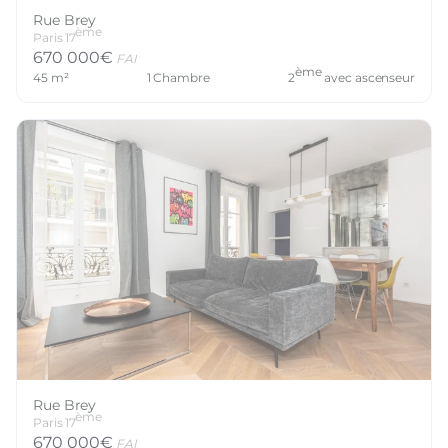
Rue Brey
ème
Paris
17
670 000
€
FAI
ème
45
m²
1
Chambre
2
avec ascenseur
Rue Brey
ème
Paris
17
670 000
€
FAI