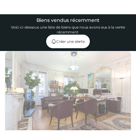
499 000
€
FAI
er
91
m²
3
Chambres
1
avec ascenseur
Biens vendus récemment
Voici ci-dessous une liste de biens que nous avons eus à la vente
récemment.
Créer une alerte