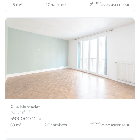
ème
45
m²
1
Chambre
2
avec ascenseur
Rue Marcadet
ème
Paris
18
599 000
€
FAI
ème
68
m²
2
Chambres
2
avec ascenseur