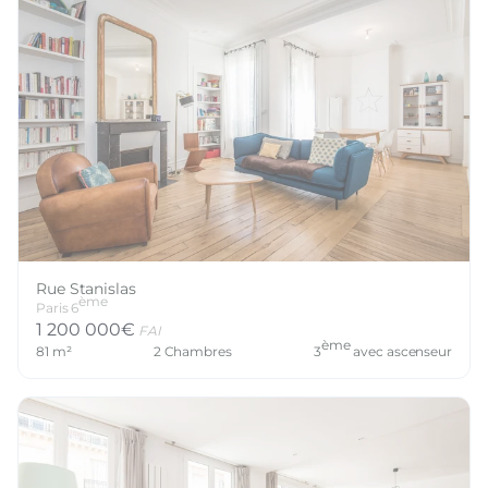
Rue Stanislas
ème
Paris
6
1 200 000
€
FAI
ème
81
m²
2
Chambres
3
avec ascenseur