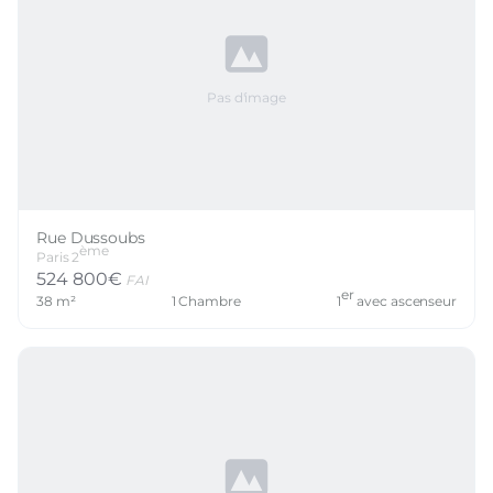
Pas d'image
Rue Dussoubs
ème
Paris
2
524 800
€
FAI
er
38
m²
1
Chambre
1
avec ascenseur