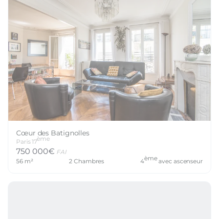
Cœur des Batignolles
ème
Paris
17
750 000
€
FAI
ème
56
m²
2
Chambres
4
avec ascenseur