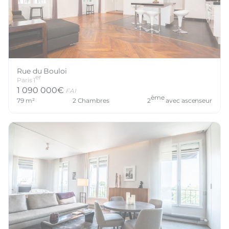
Rue du Bouloi
er
Paris
1
1 090 000
€
FAI
ème
79
m²
2
Chambres
2
avec ascenseur