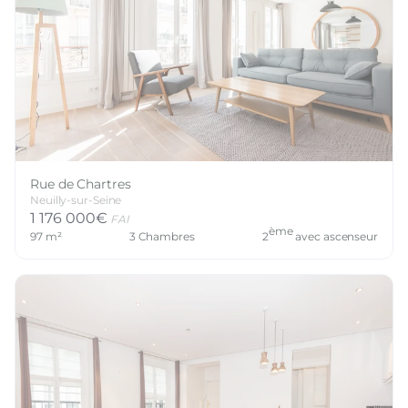
Rue de Chartres
Neuilly-sur-Seine
1 176 000
€
FAI
ème
97
m²
3
Chambres
2
avec ascenseur