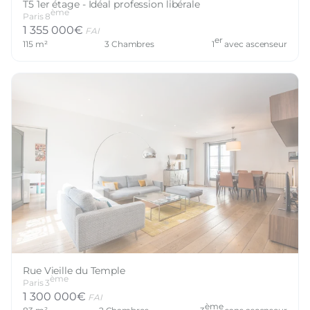
T5 1er étage - Idéal profession libérale
ème
Paris
8
1 355 000
€
FAI
er
115
m²
3
Chambres
1
avec ascenseur
Rue Vieille du Temple
ème
Paris
3
1 300 000
€
FAI
ème