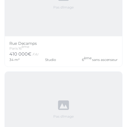
Pas d'image
Rue Decamps
ème
Paris
16
410 000
€
FAI
ème
34
m²
Studio
6
sans ascenseur
Pas d'image