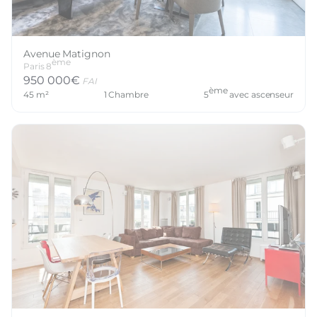
Avenue Matignon
ème
Paris
8
950 000
€
FAI
ème
45
m²
1
Chambre
5
avec ascenseur