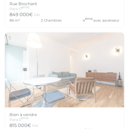
Rue Brochant
ème
Paris
17
849 000
€
FAI
ème
86
m²
2
Chambres
4
avec ascenseur
Bien à vendre
ème
Paris
3
815 000
€
FAI